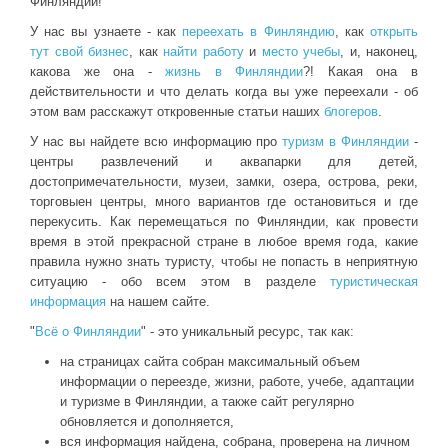
Финляндии!
У нас вы узнаете - как
переехать в Финляндию
, как
открыть
тут свой бизнес
, как
найти работу
и
место учебы
, и, наконец,
какова же она -
жизнь в Финляндии
?! Какая она в
действительности и что делать когда вы уже переехали - об
этом вам расскажут откровенные статьи наших
блогеров
.
У нас вы найдете всю информацию про
туризм в Финляндии
-
центры развлечений и аквапарки для детей,
достопримечательности, музеи, замки, озера, острова, реки,
торговыен центры, много вариантов где остановиться и где
перекусить. Как перемещаться по Финляндии, как провести
время в этой прекрасной стране в любое время года, какие
правила нужно знать туристу, чтобы не попасть в неприятную
ситуацию - обо всем этом в разделе
туристическая
информация
на нашем сайте.
"
Всё о Финляндии
" - это уникальный ресурс, так как:
на страницах сайта собран максимальный объем
информации о переезде, жизни, работе, учебе, адаптации
и туризме в Финляндии, а также сайт регулярно
обновляется и дополняется,
вся информация найдена, собрана, проверена на личном