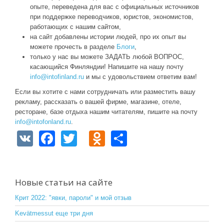
опыте, переведена для вас с официальных источников
при поддержке переводчиков, юристов, экономистов,
работающих с нашим сайтом,
на сайт добавлены истории людей, про их опыт вы
можете прочесть в разделе
Блоги
,
только у нас вы можете ЗАДАТЬ любой ВОПРОС,
касающийся Финляндии! Напишите на нашу почту
info@intofinland.ru
и мы с удовольствием ответим вам!
Если вы хотите с нами сотрудничать или разместить вашу
рекламу, рассказать о вашей фирме, магазине, отеле,
ресторане, базе отдыха нашим читателям, пишите на почту
info@intofonland.ru
.
V
F
T
O
S
K
a
wi
d
h
c
tt
n
ar
e
er
o
e
Новые статьи на сайте
b
kl
Крит 2022: "явки, пароли" и мой отзыв
o
a
Kevätmessut еще три дня