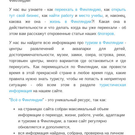
Финляндии!
У нас вы узнаете - как
переехать в Финляндию
, как
открыть
тут свой бизнес
, как
найти работу
и
место учебы
, и, наконец,
какова же она -
жизнь в Финляндии
?! Какая она в
действительности и что делать когда вы уже переехали - об
этом вам расскажут откровенные статьи наших
блогеров
.
У нас вы найдете всю информацию про
туризм в Финляндии
-
центры развлечений и аквапарки для детей,
достопримечательности, музеи, замки, озера, острова, реки,
торговыен центры, много вариантов где остановиться и где
перекусить. Как перемещаться по Финляндии, как провести
время в этой прекрасной стране в любое время года, какие
правила нужно знать туристу, чтобы не попасть в неприятную
ситуацию - обо всем этом в разделе
туристическая
информация
на нашем сайте.
"
Всё о Финляндии
" - это уникальный ресурс, так как:
на страницах сайта собран максимальный объем
информации о переезде, жизни, работе, учебе, адаптации
и туризме в Финляндии, а также сайт регулярно
обновляется и дополняется,
вся информация найдена, собрана, проверена на личном