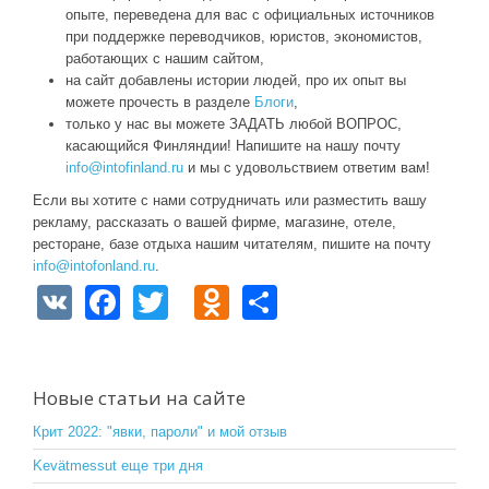
опыте, переведена для вас с официальных источников
при поддержке переводчиков, юристов, экономистов,
работающих с нашим сайтом,
на сайт добавлены истории людей, про их опыт вы
можете прочесть в разделе
Блоги
,
только у нас вы можете ЗАДАТЬ любой ВОПРОС,
касающийся Финляндии! Напишите на нашу почту
info@intofinland.ru
и мы с удовольствием ответим вам!
Если вы хотите с нами сотрудничать или разместить вашу
рекламу, рассказать о вашей фирме, магазине, отеле,
ресторане, базе отдыха нашим читателям, пишите на почту
info@intofonland.ru
.
V
F
T
O
S
K
a
wi
d
h
c
tt
n
ar
e
er
o
e
Новые статьи на сайте
b
kl
Крит 2022: "явки, пароли" и мой отзыв
o
a
Kevätmessut еще три дня