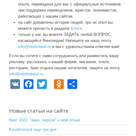
опыте, переведена для вас с официальных источников
при поддержке переводчиков, юристов, экономистов,
работающих с нашим сайтом,
на сайт добавлены истории людей, про их опыт вы
можете прочесть в разделе
Блоги
,
только у нас вы можете ЗАДАТЬ любой ВОПРОС,
касающийся Финляндии! Напишите на нашу почту
info@intofinland.ru
и мы с удовольствием ответим вам!
Если вы хотите с нами сотрудничать или разместить вашу
рекламу, рассказать о вашей фирме, магазине, отеле,
ресторане, базе отдыха нашим читателям, пишите на почту
info@intofonland.ru
.
V
F
T
O
S
K
a
wi
d
h
c
tt
n
ar
e
er
o
e
Новые статьи на сайте
b
kl
Крит 2022: "явки, пароли" и мой отзыв
o
a
Kevätmessut еще три дня