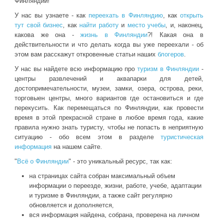
Финляндии!
У нас вы узнаете - как
переехать в Финляндию
, как
открыть
тут свой бизнес
, как
найти работу
и
место учебы
, и, наконец,
какова же она -
жизнь в Финляндии
?! Какая она в
действительности и что делать когда вы уже переехали - об
этом вам расскажут откровенные статьи наших
блогеров
.
У нас вы найдете всю информацию про
туризм в Финляндии
-
центры развлечений и аквапарки для детей,
достопримечательности, музеи, замки, озера, острова, реки,
торговыен центры, много вариантов где остановиться и где
перекусить. Как перемещаться по Финляндии, как провести
время в этой прекрасной стране в любое время года, какие
правила нужно знать туристу, чтобы не попасть в неприятную
ситуацию - обо всем этом в разделе
туристическая
информация
на нашем сайте.
"
Всё о Финляндии
" - это уникальный ресурс, так как:
на страницах сайта собран максимальный объем
информации о переезде, жизни, работе, учебе, адаптации
и туризме в Финляндии, а также сайт регулярно
обновляется и дополняется,
вся информация найдена, собрана, проверена на личном