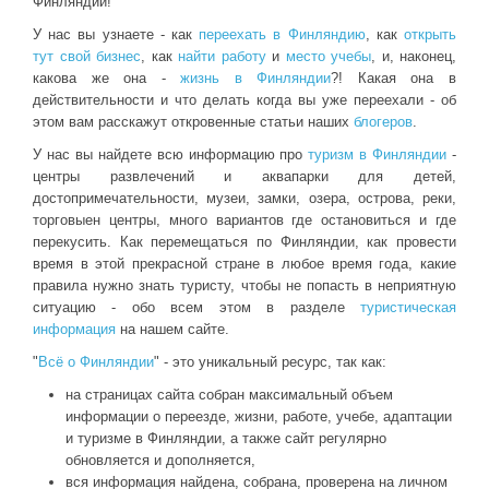
Финляндии!
У нас вы узнаете - как
переехать в Финляндию
, как
открыть
тут свой бизнес
, как
найти работу
и
место учебы
, и, наконец,
какова же она -
жизнь в Финляндии
?! Какая она в
действительности и что делать когда вы уже переехали - об
этом вам расскажут откровенные статьи наших
блогеров
.
У нас вы найдете всю информацию про
туризм в Финляндии
-
центры развлечений и аквапарки для детей,
достопримечательности, музеи, замки, озера, острова, реки,
торговыен центры, много вариантов где остановиться и где
перекусить. Как перемещаться по Финляндии, как провести
время в этой прекрасной стране в любое время года, какие
правила нужно знать туристу, чтобы не попасть в неприятную
ситуацию - обо всем этом в разделе
туристическая
информация
на нашем сайте.
"
Всё о Финляндии
" - это уникальный ресурс, так как:
на страницах сайта собран максимальный объем
информации о переезде, жизни, работе, учебе, адаптации
и туризме в Финляндии, а также сайт регулярно
обновляется и дополняется,
вся информация найдена, собрана, проверена на личном