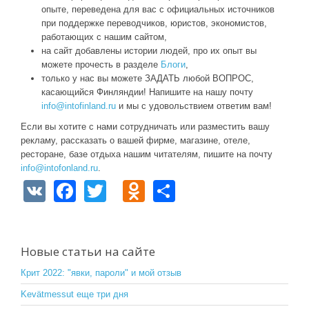
опыте, переведена для вас с официальных источников
при поддержке переводчиков, юристов, экономистов,
работающих с нашим сайтом,
на сайт добавлены истории людей, про их опыт вы
можете прочесть в разделе
Блоги
,
только у нас вы можете ЗАДАТЬ любой ВОПРОС,
касающийся Финляндии! Напишите на нашу почту
info@intofinland.ru
и мы с удовольствием ответим вам!
Если вы хотите с нами сотрудничать или разместить вашу
рекламу, рассказать о вашей фирме, магазине, отеле,
ресторане, базе отдыха нашим читателям, пишите на почту
info@intofonland.ru
.
V
F
T
O
S
K
a
wi
d
h
c
tt
n
ar
e
er
o
e
Новые статьи на сайте
b
kl
Крит 2022: "явки, пароли" и мой отзыв
o
a
Kevätmessut еще три дня