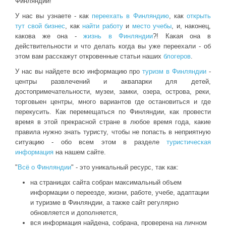
Финляндии!
У нас вы узнаете - как
переехать в Финляндию
, как
открыть
тут свой бизнес
, как
найти работу
и
место учебы
, и, наконец,
какова же она -
жизнь в Финляндии
?! Какая она в
действительности и что делать когда вы уже переехали - об
этом вам расскажут откровенные статьи наших
блогеров
.
У нас вы найдете всю информацию про
туризм в Финляндии
-
центры развлечений и аквапарки для детей,
достопримечательности, музеи, замки, озера, острова, реки,
торговыен центры, много вариантов где остановиться и где
перекусить. Как перемещаться по Финляндии, как провести
время в этой прекрасной стране в любое время года, какие
правила нужно знать туристу, чтобы не попасть в неприятную
ситуацию - обо всем этом в разделе
туристическая
информация
на нашем сайте.
"
Всё о Финляндии
" - это уникальный ресурс, так как:
на страницах сайта собран максимальный объем
информации о переезде, жизни, работе, учебе, адаптации
и туризме в Финляндии, а также сайт регулярно
обновляется и дополняется,
вся информация найдена, собрана, проверена на личном