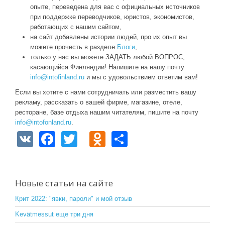
опыте, переведена для вас с официальных источников
при поддержке переводчиков, юристов, экономистов,
работающих с нашим сайтом,
на сайт добавлены истории людей, про их опыт вы
можете прочесть в разделе
Блоги
,
только у нас вы можете ЗАДАТЬ любой ВОПРОС,
касающийся Финляндии! Напишите на нашу почту
info@intofinland.ru
и мы с удовольствием ответим вам!
Если вы хотите с нами сотрудничать или разместить вашу
рекламу, рассказать о вашей фирме, магазине, отеле,
ресторане, базе отдыха нашим читателям, пишите на почту
info@intofonland.ru
.
V
F
T
O
S
K
a
wi
d
h
c
tt
n
ar
e
er
o
e
Новые статьи на сайте
b
kl
Крит 2022: "явки, пароли" и мой отзыв
o
a
Kevätmessut еще три дня