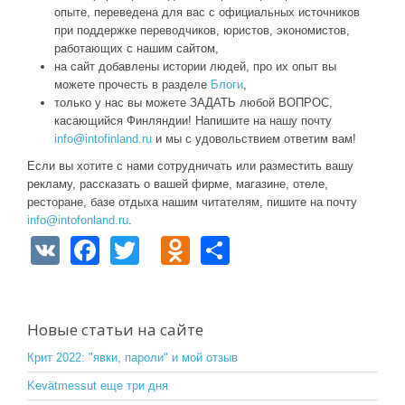
опыте, переведена для вас с официальных источников
при поддержке переводчиков, юристов, экономистов,
работающих с нашим сайтом,
на сайт добавлены истории людей, про их опыт вы
можете прочесть в разделе
Блоги
,
только у нас вы можете ЗАДАТЬ любой ВОПРОС,
касающийся Финляндии! Напишите на нашу почту
info@intofinland.ru
и мы с удовольствием ответим вам!
Если вы хотите с нами сотрудничать или разместить вашу
рекламу, рассказать о вашей фирме, магазине, отеле,
ресторане, базе отдыха нашим читателям, пишите на почту
info@intofonland.ru
.
V
F
T
O
S
K
a
wi
d
h
c
tt
n
ar
e
er
o
e
Новые статьи на сайте
b
kl
Крит 2022: "явки, пароли" и мой отзыв
o
a
Kevätmessut еще три дня