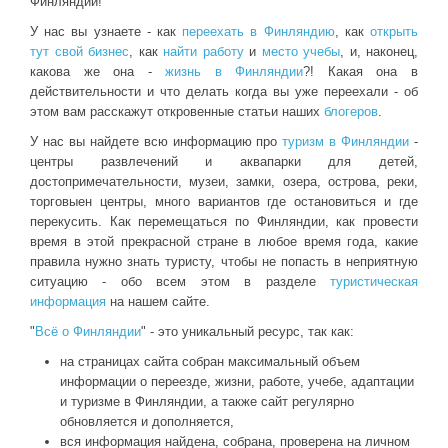
Финляндии!
У нас вы узнаете - как
переехать в Финляндию
, как
открыть
тут свой бизнес
, как
найти работу
и
место учебы
, и, наконец,
какова же она -
жизнь в Финляндии
?! Какая она в
действительности и что делать когда вы уже переехали - об
этом вам расскажут откровенные статьи наших
блогеров
.
У нас вы найдете всю информацию про
туризм в Финляндии
-
центры развлечений и аквапарки для детей,
достопримечательности, музеи, замки, озера, острова, реки,
торговыен центры, много вариантов где остановиться и где
перекусить. Как перемещаться по Финляндии, как провести
время в этой прекрасной стране в любое время года, какие
правила нужно знать туристу, чтобы не попасть в неприятную
ситуацию - обо всем этом в разделе
туристическая
информация
на нашем сайте.
"
Всё о Финляндии
" - это уникальный ресурс, так как:
на страницах сайта собран максимальный объем
информации о переезде, жизни, работе, учебе, адаптации
и туризме в Финляндии, а также сайт регулярно
обновляется и дополняется,
вся информация найдена, собрана, проверена на личном