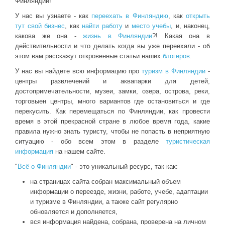
Финляндии!
У нас вы узнаете - как
переехать в Финляндию
, как
открыть
тут свой бизнес
, как
найти работу
и
место учебы
, и, наконец,
какова же она -
жизнь в Финляндии
?! Какая она в
действительности и что делать когда вы уже переехали - об
этом вам расскажут откровенные статьи наших
блогеров
.
У нас вы найдете всю информацию про
туризм в Финляндии
-
центры развлечений и аквапарки для детей,
достопримечательности, музеи, замки, озера, острова, реки,
торговыен центры, много вариантов где остановиться и где
перекусить. Как перемещаться по Финляндии, как провести
время в этой прекрасной стране в любое время года, какие
правила нужно знать туристу, чтобы не попасть в неприятную
ситуацию - обо всем этом в разделе
туристическая
информация
на нашем сайте.
"
Всё о Финляндии
" - это уникальный ресурс, так как:
на страницах сайта собран максимальный объем
информации о переезде, жизни, работе, учебе, адаптации
и туризме в Финляндии, а также сайт регулярно
обновляется и дополняется,
вся информация найдена, собрана, проверена на личном