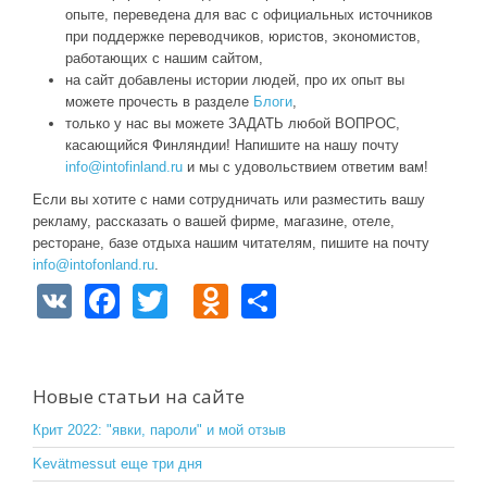
опыте, переведена для вас с официальных источников
при поддержке переводчиков, юристов, экономистов,
работающих с нашим сайтом,
на сайт добавлены истории людей, про их опыт вы
можете прочесть в разделе
Блоги
,
только у нас вы можете ЗАДАТЬ любой ВОПРОС,
касающийся Финляндии! Напишите на нашу почту
info@intofinland.ru
и мы с удовольствием ответим вам!
Если вы хотите с нами сотрудничать или разместить вашу
рекламу, рассказать о вашей фирме, магазине, отеле,
ресторане, базе отдыха нашим читателям, пишите на почту
info@intofonland.ru
.
V
F
T
O
S
K
a
wi
d
h
c
tt
n
ar
e
er
o
e
Новые статьи на сайте
b
kl
Крит 2022: "явки, пароли" и мой отзыв
o
a
Kevätmessut еще три дня