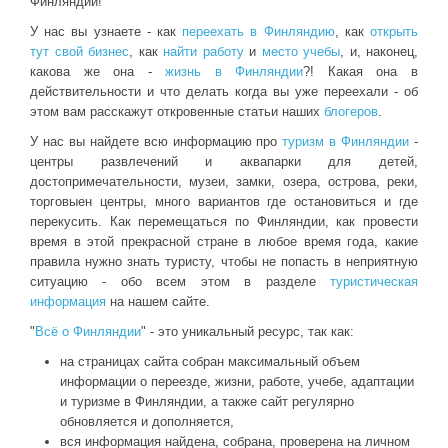
Финляндии!
У нас вы узнаете - как
переехать в Финляндию
, как
открыть
тут свой бизнес
, как
найти работу
и
место учебы
, и, наконец,
какова же она -
жизнь в Финляндии
?! Какая она в
действительности и что делать когда вы уже переехали - об
этом вам расскажут откровенные статьи наших
блогеров
.
У нас вы найдете всю информацию про
туризм в Финляндии
-
центры развлечений и аквапарки для детей,
достопримечательности, музеи, замки, озера, острова, реки,
торговыен центры, много вариантов где остановиться и где
перекусить. Как перемещаться по Финляндии, как провести
время в этой прекрасной стране в любое время года, какие
правила нужно знать туристу, чтобы не попасть в неприятную
ситуацию - обо всем этом в разделе
туристическая
информация
на нашем сайте.
"
Всё о Финляндии
" - это уникальный ресурс, так как:
на страницах сайта собран максимальный объем
информации о переезде, жизни, работе, учебе, адаптации
и туризме в Финляндии, а также сайт регулярно
обновляется и дополняется,
вся информация найдена, собрана, проверена на личном