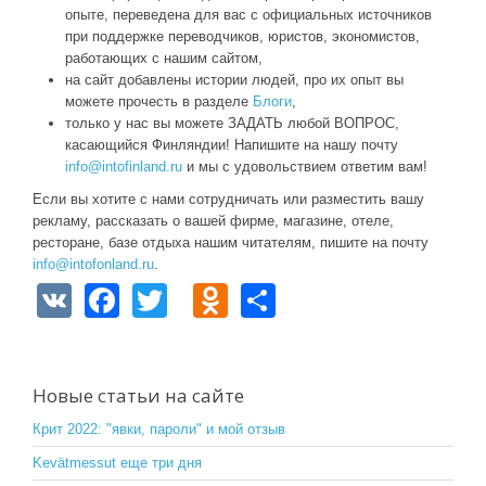
опыте, переведена для вас с официальных источников
при поддержке переводчиков, юристов, экономистов,
работающих с нашим сайтом,
на сайт добавлены истории людей, про их опыт вы
можете прочесть в разделе
Блоги
,
только у нас вы можете ЗАДАТЬ любой ВОПРОС,
касающийся Финляндии! Напишите на нашу почту
info@intofinland.ru
и мы с удовольствием ответим вам!
Если вы хотите с нами сотрудничать или разместить вашу
рекламу, рассказать о вашей фирме, магазине, отеле,
ресторане, базе отдыха нашим читателям, пишите на почту
info@intofonland.ru
.
V
F
T
O
S
K
a
wi
d
h
c
tt
n
ar
e
er
o
e
Новые статьи на сайте
b
kl
Крит 2022: "явки, пароли" и мой отзыв
o
a
Kevätmessut еще три дня