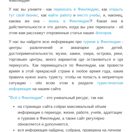
Финляндии!
У нас вы узнаете - как
переехать в Финляндию
, как
открыть
тут свой бизнес
, как
найти работу
и
место учебы
, и, наконец,
какова же она -
жизнь в Финляндии
?! Какая она в
действительности и что делать когда вы уже переехали - об
этом вам расскажут откровенные статьи наших
блогеров
.
У нас вы найдете всю информацию про
туризм в Финляндии
-
центры развлечений и аквапарки для детей,
достопримечательности, музеи, замки, озера, острова, реки,
торговыен центры, много вариантов где остановиться и где
перекусить. Как перемещаться по Финляндии, как провести
время в этой прекрасной стране в любое время года, какие
правила нужно знать туристу, чтобы не попасть в неприятную
ситуацию - обо всем этом в разделе
туристическая
информация
на нашем сайте.
"
Всё о Финляндии
" - это уникальный ресурс, так как:
на страницах сайта собран максимальный объем
информации о переезде, жизни, работе, учебе, адаптации
и туризме в Финляндии, а также сайт регулярно
обновляется и дополняется,
вся информация найдена, собрана, проверена на личном