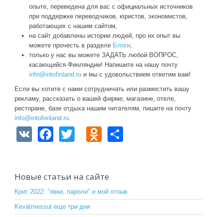
опыте, переведена для вас с официальных источников
при поддержке переводчиков, юристов, экономистов,
работающих с нашим сайтом,
на сайт добавлены истории людей, про их опыт вы
можете прочесть в разделе
Блоги
,
только у нас вы можете ЗАДАТЬ любой ВОПРОС,
касающийся Финляндии! Напишите на нашу почту
info@intofinland.ru
и мы с удовольствием ответим вам!
Если вы хотите с нами сотрудничать или разместить вашу
рекламу, рассказать о вашей фирме, магазине, отеле,
ресторане, базе отдыха нашим читателям, пишите на почту
info@intofonland.ru
.
V
F
T
O
S
K
a
wi
d
h
c
tt
n
ar
e
er
o
e
Новые статьи на сайте
b
kl
Крит 2022: "явки, пароли" и мой отзыв
o
a
Kevätmessut еще три дня