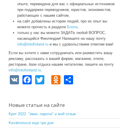
опыте, переведена для вас с официальных источников
при поддержке переводчиков, юристов, экономистов,
работающих с нашим сайтом,
на сайт добавлены истории людей, про их опыт вы
можете прочесть в разделе
Блоги
,
только у нас вы можете ЗАДАТЬ любой ВОПРОС,
касающийся Финляндии! Напишите на нашу почту
info@intofinland.ru
и мы с удовольствием ответим вам!
Если вы хотите с нами сотрудничать или разместить вашу
рекламу, рассказать о вашей фирме, магазине, отеле,
ресторане, базе отдыха нашим читателям, пишите на почту
info@intofonland.ru
.
V
F
T
O
S
K
a
wi
d
h
c
tt
n
ar
e
er
o
e
Новые статьи на сайте
b
kl
Крит 2022: "явки, пароли" и мой отзыв
o
a
Kevätmessut еще три дня