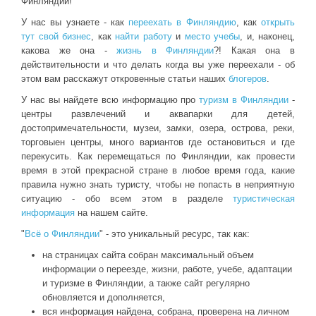
Финляндии!
У нас вы узнаете - как
переехать в Финляндию
, как
открыть
тут свой бизнес
, как
найти работу
и
место учебы
, и, наконец,
какова же она -
жизнь в Финляндии
?! Какая она в
действительности и что делать когда вы уже переехали - об
этом вам расскажут откровенные статьи наших
блогеров
.
У нас вы найдете всю информацию про
туризм в Финляндии
-
центры развлечений и аквапарки для детей,
достопримечательности, музеи, замки, озера, острова, реки,
торговыен центры, много вариантов где остановиться и где
перекусить. Как перемещаться по Финляндии, как провести
время в этой прекрасной стране в любое время года, какие
правила нужно знать туристу, чтобы не попасть в неприятную
ситуацию - обо всем этом в разделе
туристическая
информация
на нашем сайте.
"
Всё о Финляндии
" - это уникальный ресурс, так как:
на страницах сайта собран максимальный объем
информации о переезде, жизни, работе, учебе, адаптации
и туризме в Финляндии, а также сайт регулярно
обновляется и дополняется,
вся информация найдена, собрана, проверена на личном