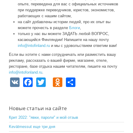
опыте, переведена для вас с официальных источников
при поддержке переводчиков, юристов, экономистов,
работающих с нашим сайтом,
на сайт добавлены истории людей, про их опыт вы
можете прочесть в разделе
Блоги
,
только у нас вы можете ЗАДАТЬ любой ВОПРОС,
касающийся Финляндии! Напишите на нашу почту
info@intofinland.ru
и мы с удовольствием ответим вам!
Если вы хотите с нами сотрудничать или разместить вашу
рекламу, рассказать о вашей фирме, магазине, отеле,
ресторане, базе отдыха нашим читателям, пишите на почту
info@intofonland.ru
.
V
F
T
O
S
K
a
wi
d
h
c
tt
n
ar
e
er
o
e
Новые статьи на сайте
b
kl
Крит 2022: "явки, пароли" и мой отзыв
o
a
Kevätmessut еще три дня