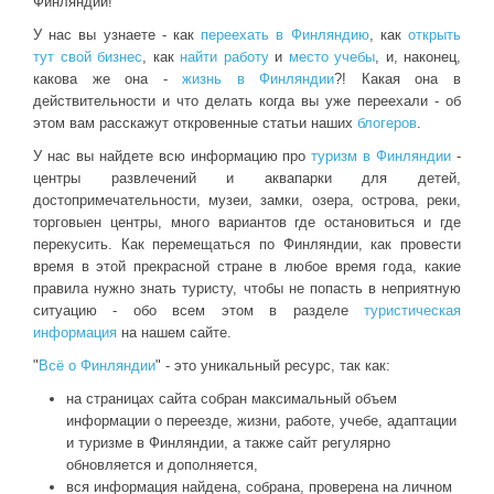
Финляндии!
У нас вы узнаете - как
переехать в Финляндию
, как
открыть
тут свой бизнес
, как
найти работу
и
место учебы
, и, наконец,
какова же она -
жизнь в Финляндии
?! Какая она в
действительности и что делать когда вы уже переехали - об
этом вам расскажут откровенные статьи наших
блогеров
.
У нас вы найдете всю информацию про
туризм в Финляндии
-
центры развлечений и аквапарки для детей,
достопримечательности, музеи, замки, озера, острова, реки,
торговыен центры, много вариантов где остановиться и где
перекусить. Как перемещаться по Финляндии, как провести
время в этой прекрасной стране в любое время года, какие
правила нужно знать туристу, чтобы не попасть в неприятную
ситуацию - обо всем этом в разделе
туристическая
информация
на нашем сайте.
"
Всё о Финляндии
" - это уникальный ресурс, так как:
на страницах сайта собран максимальный объем
информации о переезде, жизни, работе, учебе, адаптации
и туризме в Финляндии, а также сайт регулярно
обновляется и дополняется,
вся информация найдена, собрана, проверена на личном