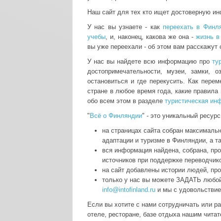
Наш сайт для тех кто ищет достоверную и
У нас вы узнаете - как
переехать в Финл
учебы
, и, наконец, какова же она -
жизнь в
вы уже переехали - об этом вам расскажут
У нас вы найдете всю информацию про
ту
достопримечательности, музеи, замки, о
остановиться и где перекусить. Как пере
стране в любое время года, какие правила 
обо всем этом в разделе
туристическая ин
"
Всё о Финляндии
" - это уникальный ресурс,
на страницах сайта собран максимальн
адаптации и туризме в Финляндии, а т
вся информация найдена, собрана, пр
источников при поддержке переводчик
на сайт добавлены истории людей, пр
только у нас вы можете ЗАДАТЬ любо
info@intofinland.ru
и мы с удовольствие
Если вы хотите с нами сотрудничать или р
отеле, ресторане, базе отдыха нашим чита