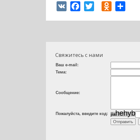
VK
Facebook
Twitter
Odnok
Sh
Свяжитесь с нами
Ваш e-mail:
Тема:
Сообщение:
h
e
h
y
b
Пожалуйста, введите код:
j
i
a