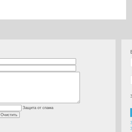
lassniki
are
Защита от спама