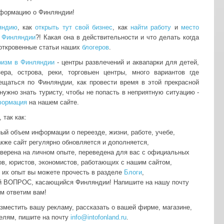
нформацию о Финляндии!
яндию
, как
открыть тут свой бизнес
, как
найти работу
и
место
 Финляндии
?! Какая она в действительности и что делать когда
 откровенные статьи наших
блогеров
.
ризм в Финляндии
- центры развлечений и аквапарки для детей,
зера, острова, реки, торговыен центры, много вариантов где
мещаться по Финляндии, как провести время в этой прекрасной
нужно знать туристу, чтобы не попасть в неприятную ситуацию -
формация
на нашем сайте.
 так как:
ый объем информации о переезде, жизни, работе, учебе,
акже сайт регулярно обновляется и дополняется,
оверена на личном опыте, переведена для вас с официальных
ов, юристов, экономистов, работающих с нашим сайтом,
о их опыт вы можете прочесть в разделе
Блоги
,
й ВОПРОС, касающийся Финляндии! Напишите на нашу почту
м ответим вам!
азместить вашу рекламу, рассказать о вашей фирме, магазине,
телям, пишите на почту
info@intofonland.ru
.