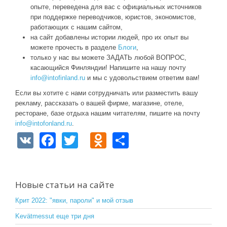
опыте, переведена для вас с официальных источников
при поддержке переводчиков, юристов, экономистов,
работающих с нашим сайтом,
на сайт добавлены истории людей, про их опыт вы
можете прочесть в разделе
Блоги
,
только у нас вы можете ЗАДАТЬ любой ВОПРОС,
касающийся Финляндии! Напишите на нашу почту
info@intofinland.ru
и мы с удовольствием ответим вам!
Если вы хотите с нами сотрудничать или разместить вашу
рекламу, рассказать о вашей фирме, магазине, отеле,
ресторане, базе отдыха нашим читателям, пишите на почту
info@intofonland.ru
.
V
F
T
O
S
K
a
wi
d
h
c
tt
n
ar
e
er
o
e
Новые статьи на сайте
b
kl
Крит 2022: "явки, пароли" и мой отзыв
o
a
Kevätmessut еще три дня