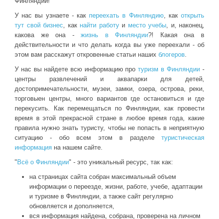
Финляндии!
У нас вы узнаете - как
переехать в Финляндию
, как
открыть
тут свой бизнес
, как
найти работу
и
место учебы
, и, наконец,
какова же она -
жизнь в Финляндии
?! Какая она в
действительности и что делать когда вы уже переехали - об
этом вам расскажут откровенные статьи наших
блогеров
.
У нас вы найдете всю информацию про
туризм в Финляндии
-
центры развлечений и аквапарки для детей,
достопримечательности, музеи, замки, озера, острова, реки,
торговыен центры, много вариантов где остановиться и где
перекусить. Как перемещаться по Финляндии, как провести
время в этой прекрасной стране в любое время года, какие
правила нужно знать туристу, чтобы не попасть в неприятную
ситуацию - обо всем этом в разделе
туристическая
информация
на нашем сайте.
"
Всё о Финляндии
" - это уникальный ресурс, так как:
на страницах сайта собран максимальный объем
информации о переезде, жизни, работе, учебе, адаптации
и туризме в Финляндии, а также сайт регулярно
обновляется и дополняется,
вся информация найдена, собрана, проверена на личном