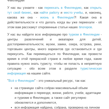
Финляндии!
У нас вы узнаете - как
переехать в Финляндию
, как
открыть
тут свой бизнес
, как
найти работу
и
место учебы
, и, наконец,
какова же она -
жизнь в Финляндии
?! Какая она в
действительности и что делать когда вы уже переехали - об
этом вам расскажут откровенные статьи наших
блогеров
.
У нас вы найдете всю информацию про
туризм в Финляндии
-
центры развлечений и аквапарки для детей,
достопримечательности, музеи, замки, озера, острова, реки,
торговыен центры, много вариантов где остановиться и где
перекусить. Как перемещаться по Финляндии, как провести
время в этой прекрасной стране в любое время года, какие
правила нужно знать туристу, чтобы не попасть в неприятную
ситуацию - обо всем этом в разделе
туристическая
информация
на нашем сайте.
"
Всё о Финляндии
" - это уникальный ресурс, так как:
на страницах сайта собран максимальный объем
информации о переезде, жизни, работе, учебе, адаптации
и туризме в Финляндии, а также сайт регулярно
обновляется и дополняется,
вся информация найдена, собрана, проверена на личном