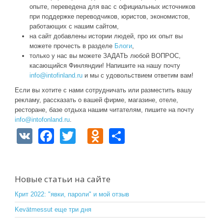
опыте, переведена для вас с официальных источников
при поддержке переводчиков, юристов, экономистов,
работающих с нашим сайтом,
на сайт добавлены истории людей, про их опыт вы
можете прочесть в разделе
Блоги
,
только у нас вы можете ЗАДАТЬ любой ВОПРОС,
касающийся Финляндии! Напишите на нашу почту
info@intofinland.ru
и мы с удовольствием ответим вам!
Если вы хотите с нами сотрудничать или разместить вашу
рекламу, рассказать о вашей фирме, магазине, отеле,
ресторане, базе отдыха нашим читателям, пишите на почту
info@intofonland.ru
.
V
F
T
O
S
K
a
wi
d
h
c
tt
n
ar
e
er
o
e
Новые статьи на сайте
b
kl
Крит 2022: "явки, пароли" и мой отзыв
o
a
Kevätmessut еще три дня