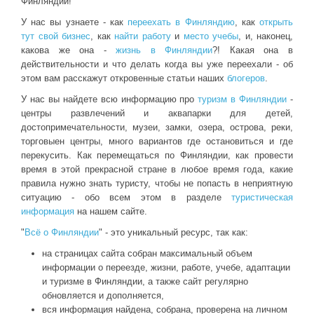
Финляндии!
У нас вы узнаете - как
переехать в Финляндию
, как
открыть
тут свой бизнес
, как
найти работу
и
место учебы
, и, наконец,
какова же она -
жизнь в Финляндии
?! Какая она в
действительности и что делать когда вы уже переехали - об
этом вам расскажут откровенные статьи наших
блогеров
.
У нас вы найдете всю информацию про
туризм в Финляндии
-
центры развлечений и аквапарки для детей,
достопримечательности, музеи, замки, озера, острова, реки,
торговыен центры, много вариантов где остановиться и где
перекусить. Как перемещаться по Финляндии, как провести
время в этой прекрасной стране в любое время года, какие
правила нужно знать туристу, чтобы не попасть в неприятную
ситуацию - обо всем этом в разделе
туристическая
информация
на нашем сайте.
"
Всё о Финляндии
" - это уникальный ресурс, так как:
на страницах сайта собран максимальный объем
информации о переезде, жизни, работе, учебе, адаптации
и туризме в Финляндии, а также сайт регулярно
обновляется и дополняется,
вся информация найдена, собрана, проверена на личном