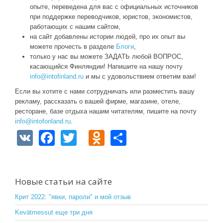
опыте, переведена для вас с официальных источников
при поддержке переводчиков, юристов, экономистов,
работающих с нашим сайтом,
на сайт добавлены истории людей, про их опыт вы
можете прочесть в разделе
Блоги
,
только у нас вы можете ЗАДАТЬ любой ВОПРОС,
касающийся Финляндии! Напишите на нашу почту
info@intofinland.ru
и мы с удовольствием ответим вам!
Если вы хотите с нами сотрудничать или разместить вашу
рекламу, рассказать о вашей фирме, магазине, отеле,
ресторане, базе отдыха нашим читателям, пишите на почту
info@intofonland.ru
.
V
F
T
O
S
K
a
wi
d
h
c
tt
n
ar
e
er
o
e
Новые статьи на сайте
b
kl
Крит 2022: "явки, пароли" и мой отзыв
o
a
Kevätmessut еще три дня