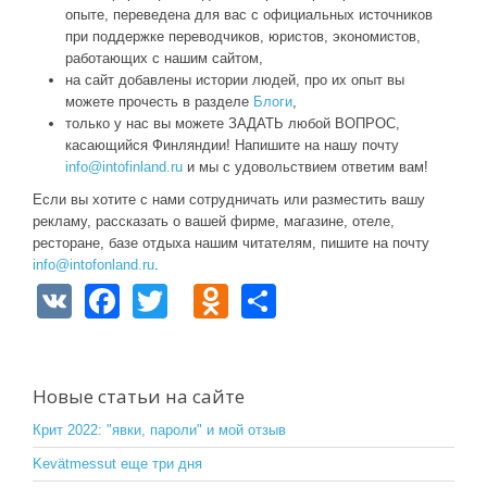
опыте, переведена для вас с официальных источников
при поддержке переводчиков, юристов, экономистов,
работающих с нашим сайтом,
на сайт добавлены истории людей, про их опыт вы
можете прочесть в разделе
Блоги
,
только у нас вы можете ЗАДАТЬ любой ВОПРОС,
касающийся Финляндии! Напишите на нашу почту
info@intofinland.ru
и мы с удовольствием ответим вам!
Если вы хотите с нами сотрудничать или разместить вашу
рекламу, рассказать о вашей фирме, магазине, отеле,
ресторане, базе отдыха нашим читателям, пишите на почту
info@intofonland.ru
.
V
F
T
O
S
K
a
wi
d
h
c
tt
n
ar
e
er
o
e
Новые статьи на сайте
b
kl
Крит 2022: "явки, пароли" и мой отзыв
o
a
Kevätmessut еще три дня