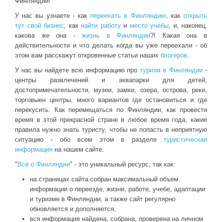
Финляндии!
У нас вы узнаете - как
переехать в Финляндию
, как
открыть
тут свой бизнес
, как
найти работу
и
место учебы
, и, наконец,
какова же она -
жизнь в Финляндии
?! Какая она в
действительности и что делать когда вы уже переехали - об
этом вам расскажут откровенные статьи наших
блогеров
.
У нас вы найдете всю информацию про
туризм в Финляндии
-
центры развлечений и аквапарки для детей,
достопримечательности, музеи, замки, озера, острова, реки,
торговыен центры, много вариантов где остановиться и где
перекусить. Как перемещаться по Финляндии, как провести
время в этой прекрасной стране в любое время года, какие
правила нужно знать туристу, чтобы не попасть в неприятную
ситуацию - обо всем этом в разделе
туристическая
информация
на нашем сайте.
"
Всё о Финляндии
" - это уникальный ресурс, так как:
на страницах сайта собран максимальный объем
информации о переезде, жизни, работе, учебе, адаптации
и туризме в Финляндии, а также сайт регулярно
обновляется и дополняется,
вся информация найдена, собрана, проверена на личном