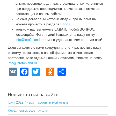
опыте, переведена для вас с официальных источников
при поддержке переводчиков, юристов, экономистов,
работающих с нашим сайтом,
на сайт добавлены истории людей, про их опыт вы
можете прочесть в разделе
Блоги
,
только у нас вы можете ЗАДАТЬ любой ВОПРОС,
касающийся Финляндии! Напишите на нашу почту
info@intofinland.ru
и мы с удовольствием ответим вам!
Если вы хотите с нами сотрудничать или разместить вашу
рекламу, рассказать о вашей фирме, магазине, отеле,
ресторане, базе отдыха нашим читателям, пишите на почту
info@intofonland.ru
.
V
F
T
O
S
K
a
wi
d
h
c
tt
n
ar
e
er
o
e
Новые статьи на сайте
b
kl
Крит 2022: "явки, пароли" и мой отзыв
o
a
Kevätmessut еще три дня