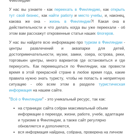
Финляндии!
У нас вы узнаете - как
переехать в Финляндию
, как
открыть
тут свой бизнес
, как
найти работу
и
место учебы
, и, наконец,
какова же она -
жизнь в Финляндии
?! Какая она в
действительности и что делать когда вы уже переехали - об
этом вам расскажут откровенные статьи наших
блогеров
.
У нас вы найдете всю информацию про
туризм в Финляндии
-
центры развлечений и аквапарки для детей,
достопримечательности, музеи, замки, озера, острова, реки,
торговыен центры, много вариантов где остановиться и где
перекусить. Как перемещаться по Финляндии, как провести
время в этой прекрасной стране в любое время года, какие
правила нужно знать туристу, чтобы не попасть в неприятную
ситуацию - обо всем этом в разделе
туристическая
информация
на нашем сайте.
"
Всё о Финляндии
" - это уникальный ресурс, так как:
на страницах сайта собран максимальный объем
информации о переезде, жизни, работе, учебе, адаптации
и туризме в Финляндии, а также сайт регулярно
обновляется и дополняется,
вся информация найдена, собрана, проверена на личном