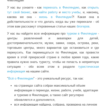
Финляндии!
У нас вы узнаете - как
переехать в Финляндию
, как
открыть
тут свой бизнес
, как
найти работу
и
место учебы
, и, наконец,
какова же она -
жизнь в Финляндии
?! Какая она в
действительности и что делать когда вы уже переехали - об
этом вам расскажут откровенные статьи наших
блогеров
.
У нас вы найдете всю информацию про
туризм в Финляндии
-
центры развлечений и аквапарки для детей,
достопримечательности, музеи, замки, озера, острова, реки,
торговыен центры, много вариантов где остановиться и где
перекусить. Как перемещаться по Финляндии, как провести
время в этой прекрасной стране в любое время года, какие
правила нужно знать туристу, чтобы не попасть в неприятную
ситуацию - обо всем этом в разделе
туристическая
информация
на нашем сайте.
"
Всё о Финляндии
" - это уникальный ресурс, так как:
на страницах сайта собран максимальный объем
информации о переезде, жизни, работе, учебе, адаптации
и туризме в Финляндии, а также сайт регулярно
обновляется и дополняется,
вся информация найдена, собрана, проверена на личном