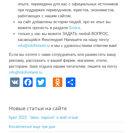
опыте, переведена для вас с официальных источников
при поддержке переводчиков, юристов, экономистов,
работающих с нашим сайтом,
на сайт добавлены истории людей, про их опыт вы
можете прочесть в разделе
Блоги
,
только у нас вы можете ЗАДАТЬ любой ВОПРОС,
касающийся Финляндии! Напишите на нашу почту
info@intofinland.ru
и мы с удовольствием ответим вам!
Если вы хотите с нами сотрудничать или разместить вашу
рекламу, рассказать о вашей фирме, магазине, отеле,
ресторане, базе отдыха нашим читателям, пишите на почту
info@intofonland.ru
.
V
F
T
O
S
K
a
wi
d
h
c
tt
n
ar
e
er
o
e
Новые статьи на сайте
b
kl
Крит 2022: "явки, пароли" и мой отзыв
o
a
Kevätmessut еще три дня