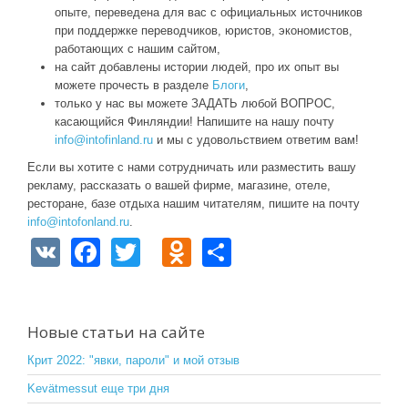
опыте, переведена для вас с официальных источников
при поддержке переводчиков, юристов, экономистов,
работающих с нашим сайтом,
на сайт добавлены истории людей, про их опыт вы
можете прочесть в разделе
Блоги
,
только у нас вы можете ЗАДАТЬ любой ВОПРОС,
касающийся Финляндии! Напишите на нашу почту
info@intofinland.ru
и мы с удовольствием ответим вам!
Если вы хотите с нами сотрудничать или разместить вашу
рекламу, рассказать о вашей фирме, магазине, отеле,
ресторане, базе отдыха нашим читателям, пишите на почту
info@intofonland.ru
.
V
F
T
O
S
K
a
wi
d
h
c
tt
n
ar
e
er
o
e
Новые статьи на сайте
b
kl
Крит 2022: "явки, пароли" и мой отзыв
o
a
Kevätmessut еще три дня