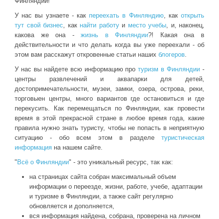
Финляндии!
У нас вы узнаете - как
переехать в Финляндию
, как
открыть
тут свой бизнес
, как
найти работу
и
место учебы
, и, наконец,
какова же она -
жизнь в Финляндии
?! Какая она в
действительности и что делать когда вы уже переехали - об
этом вам расскажут откровенные статьи наших
блогеров
.
У нас вы найдете всю информацию про
туризм в Финляндии
-
центры развлечений и аквапарки для детей,
достопримечательности, музеи, замки, озера, острова, реки,
торговыен центры, много вариантов где остановиться и где
перекусить. Как перемещаться по Финляндии, как провести
время в этой прекрасной стране в любое время года, какие
правила нужно знать туристу, чтобы не попасть в неприятную
ситуацию - обо всем этом в разделе
туристическая
информация
на нашем сайте.
"
Всё о Финляндии
" - это уникальный ресурс, так как:
на страницах сайта собран максимальный объем
информации о переезде, жизни, работе, учебе, адаптации
и туризме в Финляндии, а также сайт регулярно
обновляется и дополняется,
вся информация найдена, собрана, проверена на личном