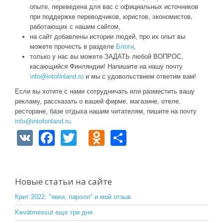
опыте, переведена для вас с официальных источников
при поддержке переводчиков, юристов, экономистов,
работающих с нашим сайтом,
на сайт добавлены истории людей, про их опыт вы
можете прочесть в разделе
Блоги
,
только у нас вы можете ЗАДАТЬ любой ВОПРОС,
касающийся Финляндии! Напишите на нашу почту
info@intofinland.ru
и мы с удовольствием ответим вам!
Если вы хотите с нами сотрудничать или разместить вашу
рекламу, рассказать о вашей фирме, магазине, отеле,
ресторане, базе отдыха нашим читателям, пишите на почту
info@intofonland.ru
.
V
F
T
O
S
K
a
wi
d
h
c
tt
n
ar
e
er
o
e
Новые статьи на сайте
b
kl
Крит 2022: "явки, пароли" и мой отзыв
o
a
Kevätmessut еще три дня