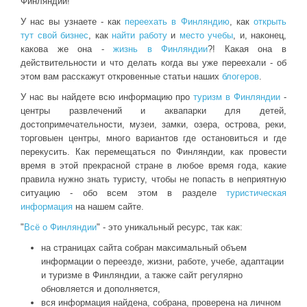
Финляндии!
У нас вы узнаете - как
переехать в Финляндию
, как
открыть
тут свой бизнес
, как
найти работу
и
место учебы
, и, наконец,
какова же она -
жизнь в Финляндии
?! Какая она в
действительности и что делать когда вы уже переехали - об
этом вам расскажут откровенные статьи наших
блогеров
.
У нас вы найдете всю информацию про
туризм в Финляндии
-
центры развлечений и аквапарки для детей,
достопримечательности, музеи, замки, озера, острова, реки,
торговыен центры, много вариантов где остановиться и где
перекусить. Как перемещаться по Финляндии, как провести
время в этой прекрасной стране в любое время года, какие
правила нужно знать туристу, чтобы не попасть в неприятную
ситуацию - обо всем этом в разделе
туристическая
информация
на нашем сайте.
"
Всё о Финляндии
" - это уникальный ресурс, так как:
на страницах сайта собран максимальный объем
информации о переезде, жизни, работе, учебе, адаптации
и туризме в Финляндии, а также сайт регулярно
обновляется и дополняется,
вся информация найдена, собрана, проверена на личном