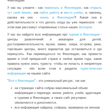
Финляндии!
У нас вы узнаете - как
переехать в Финляндию
, как
открыть
тут свой бизнес
, как
найти работу
и
место учебы
, и, наконец,
какова же она -
жизнь в Финляндии
?! Какая она в
действительности и что делать когда вы уже переехали - об
этом вам расскажут откровенные статьи наших
блогеров
.
У нас вы найдете всю информацию про
туризм в Финляндии
-
центры развлечений и аквапарки для детей,
достопримечательности, музеи, замки, озера, острова, реки,
торговыен центры, много вариантов где остановиться и где
перекусить. Как перемещаться по Финляндии, как провести
время в этой прекрасной стране в любое время года, какие
правила нужно знать туристу, чтобы не попасть в неприятную
ситуацию - обо всем этом в разделе
туристическая
информация
на нашем сайте.
"
Всё о Финляндии
" - это уникальный ресурс, так как:
на страницах сайта собран максимальный объем
информации о переезде, жизни, работе, учебе, адаптации
и туризме в Финляндии, а также сайт регулярно
обновляется и дополняется,
вся информация найдена, собрана, проверена на личном