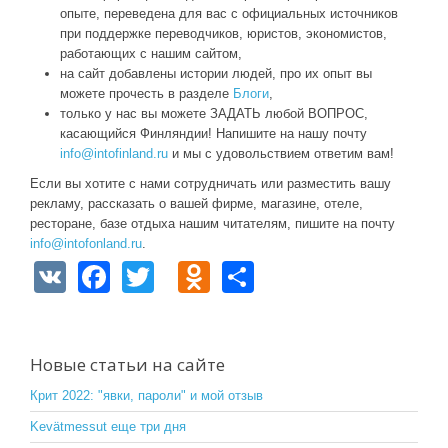
опыте, переведена для вас с официальных источников
при поддержке переводчиков, юристов, экономистов,
работающих с нашим сайтом,
на сайт добавлены истории людей, про их опыт вы
можете прочесть в разделе
Блоги
,
только у нас вы можете ЗАДАТЬ любой ВОПРОС,
касающийся Финляндии! Напишите на нашу почту
info@intofinland.ru
и мы с удовольствием ответим вам!
Если вы хотите с нами сотрудничать или разместить вашу
рекламу, рассказать о вашей фирме, магазине, отеле,
ресторане, базе отдыха нашим читателям, пишите на почту
info@intofonland.ru
.
V
F
T
O
S
K
a
wi
d
h
c
tt
n
ar
e
er
o
e
Новые статьи на сайте
b
kl
Крит 2022: "явки, пароли" и мой отзыв
o
a
Kevätmessut еще три дня