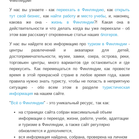
Финляндии!
У нас вы узнаете - как
переехать в Финляндию
, как
открыть
тут свой бизнес
, как
найти работу
и
место учебы
, и, наконец,
какова же она -
жизнь в Финляндии
?! Какая она в
действительности и что делать когда вы уже переехали - об
этом вам расскажут откровенные статьи наших
блогеров
.
У нас вы найдете всю информацию про
туризм в Финляндии
-
центры развлечений и аквапарки для детей,
достопримечательности, музеи, замки, озера, острова, реки,
торговыен центры, много вариантов где остановиться и где
перекусить. Как перемещаться по Финляндии, как провести
время в этой прекрасной стране в любое время года, какие
правила нужно знать туристу, чтобы не попасть в неприятную
ситуацию - обо всем этом в разделе
туристическая
информация
на нашем сайте.
"
Всё о Финляндии
" - это уникальный ресурс, так как:
на страницах сайта собран максимальный объем
информации о переезде, жизни, работе, учебе, адаптации
и туризме в Финляндии, а также сайт регулярно
обновляется и дополняется,
вся информация найдена, собрана, проверена на личном