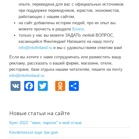
опыте, переведена для вас с официальных источников
при поддержке переводчиков, юристов, экономистов,
работающих с нашим сайтом,
на сайт добавлены истории людей, про их опыт вы
можете прочесть в разделе
Блоги
,
только у нас вы можете ЗАДАТЬ любой ВОПРОС,
касающийся Финляндии! Напишите на нашу почту
info@intofinland.ru
и мы с удовольствием ответим вам!
Если вы хотите с нами сотрудничать или разместить вашу
рекламу, рассказать о вашей фирме, магазине, отеле,
ресторане, базе отдыха нашим читателям, пишите на почту
info@intofonland.ru
.
V
F
T
O
S
K
a
wi
d
h
c
tt
n
ar
e
er
o
e
Новые статьи на сайте
b
kl
Крит 2022: "явки, пароли" и мой отзыв
o
a
Kevätmessut еще три дня