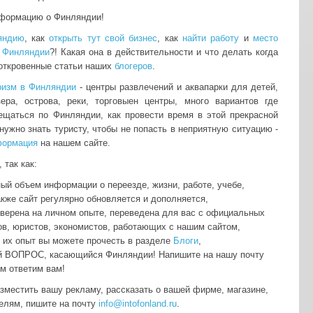
нформацию о Финляндии!
яндию
, как
открыть тут свой бизнес
, как
найти работу
и
место
 Финляндии
?! Какая она в действительности и что делать когда
 откровенные статьи наших
блогеров
.
ризм в Финляндии
- центры развлечений и аквапарки для детей,
зера, острова, реки, торговыен центры, много вариантов где
мещаться по Финляндии, как провести время в этой прекрасной
нужно знать туристу, чтобы не попасть в неприятную ситуацию -
формация
на нашем сайте.
 так как:
ый объем информации о переезде, жизни, работе, учебе,
акже сайт регулярно обновляется и дополняется,
оверена на личном опыте, переведена для вас с официальных
ов, юристов, экономистов, работающих с нашим сайтом,
о их опыт вы можете прочесть в разделе
Блоги
,
й ВОПРОС, касающийся Финляндии! Напишите на нашу почту
м ответим вам!
азместить вашу рекламу, рассказать о вашей фирме, магазине,
телям, пишите на почту
info@intofonland.ru
.