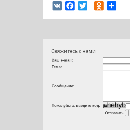
VK
Facebook
Twitter
Odnok
Sh
Свяжитесь с нами
Ваш e-mail:
Тема:
Сообщение:
h
e
h
y
b
Пожалуйста, введите код:
j
i
a