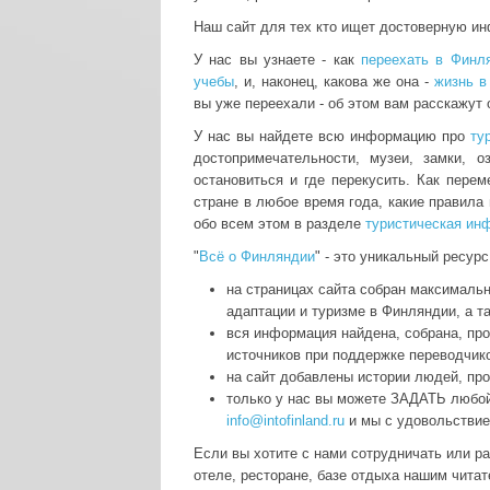
Наш сайт для тех кто ищет достоверную и
У нас вы узнаете - как
переехать в Финл
учебы
, и, наконец, какова же она -
жизнь в
вы уже переехали - об этом вам расскажут
У нас вы найдете всю информацию про
ту
достопримечательности, музеи, замки, о
остановиться и где перекусить. Как пере
стране в любое время года, какие правила 
обо всем этом в разделе
туристическая ин
"
Всё о Финляндии
" - это уникальный ресурс,
на страницах сайта собран максимальн
адаптации и туризме в Финляндии, а т
вся информация найдена, собрана, пр
источников при поддержке переводчик
на сайт добавлены истории людей, пр
только у нас вы можете ЗАДАТЬ любо
info@intofinland.ru
и мы с удовольствие
Если вы хотите с нами сотрудничать или р
отеле, ресторане, базе отдыха нашим чита