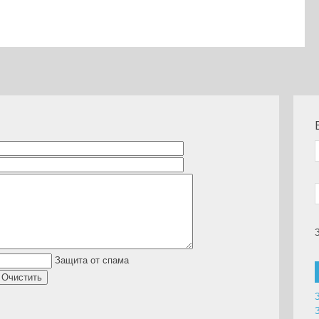
lassniki
are
Защита от спама