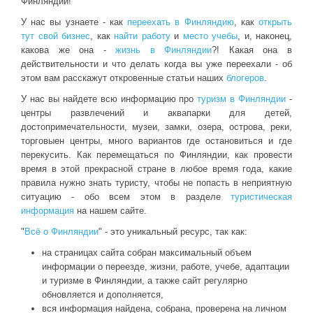
Финляндии!
У нас вы узнаете - как
переехать в Финляндию
, как
открыть
тут свой бизнес
, как
найти работу
и
место учебы
, и, наконец,
какова же она -
жизнь в Финляндии
?! Какая она в
действительности и что делать когда вы уже переехали - об
этом вам расскажут откровенные статьи наших
блогеров
.
У нас вы найдете всю информацию про
туризм в Финляндии
-
центры развлечений и аквапарки для детей,
достопримечательности, музеи, замки, озера, острова, реки,
торговыен центры, много вариантов где остановиться и где
перекусить. Как перемещаться по Финляндии, как провести
время в этой прекрасной стране в любое время года, какие
правила нужно знать туристу, чтобы не попасть в неприятную
ситуацию - обо всем этом в разделе
туристическая
информация
на нашем сайте.
"
Всё о Финляндии
" - это уникальный ресурс, так как:
на страницах сайта собран максимальный объем
информации о переезде, жизни, работе, учебе, адаптации
и туризме в Финляндии, а также сайт регулярно
обновляется и дополняется,
вся информация найдена, собрана, проверена на личном