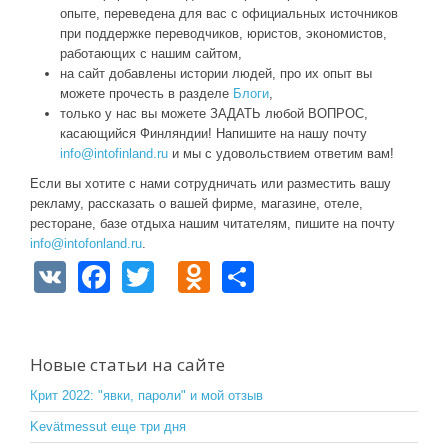
опыте, переведена для вас с официальных источников
при поддержке переводчиков, юристов, экономистов,
работающих с нашим сайтом,
на сайт добавлены истории людей, про их опыт вы
можете прочесть в разделе
Блоги
,
только у нас вы можете ЗАДАТЬ любой ВОПРОС,
касающийся Финляндии! Напишите на нашу почту
info@intofinland.ru
и мы с удовольствием ответим вам!
Если вы хотите с нами сотрудничать или разместить вашу
рекламу, рассказать о вашей фирме, магазине, отеле,
ресторане, базе отдыха нашим читателям, пишите на почту
info@intofonland.ru
.
V
F
T
O
S
K
a
wi
d
h
c
tt
n
ar
e
er
o
e
Новые статьи на сайте
b
kl
Крит 2022: "явки, пароли" и мой отзыв
o
a
Kevätmessut еще три дня